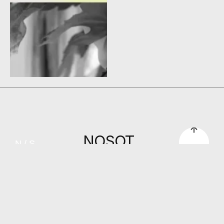
NOSOT
N / S
ROS
SOMOS
BRANDING
[